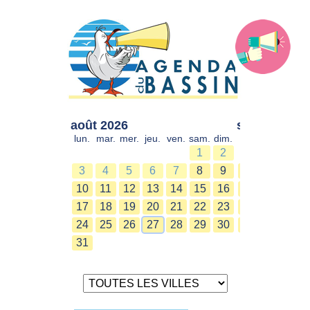
août 2026
sept. 2026
lun.
mar.
mer.
jeu.
ven.
sam.
dim.
lun.
mar.
mer.
1
2
1
2
3
4
5
6
7
8
9
7
8
9
10
11
12
13
14
15
16
14
15
16
17
18
19
20
21
22
23
21
22
23
24
25
26
27
28
29
30
28
29
30
31