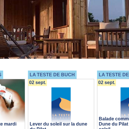
S
LA TESTE DE BUCH
LA TESTE D
02 sept.
02 sept.
Balade comme
e mardi
Lever du soleil sur la dune
Dune du Pilat