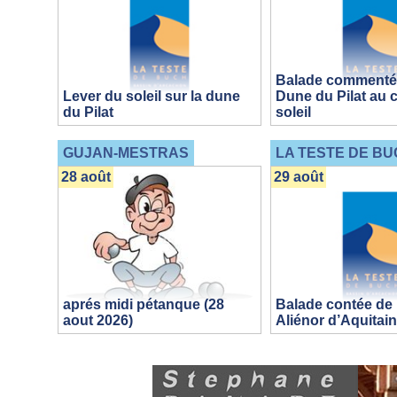
Balade commentée
Lever du soleil sur la dune
Dune du Pilat au 
du Pilat
soleil
GUJAN-MESTRAS
LA TESTE DE BU
28 août
29 août
aprés midi pétanque (28
Balade contée de 
aout 2026)
Aliénor d’Aquitai