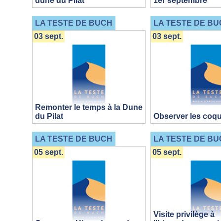
dune du Pilat
1er septembre
LA TESTE DE BUCH
LA TESTE DE BU
03 sept.
03 sept.
Remonter le temps à la Dune
du Pilat
Observer les coqu
LA TESTE DE BUCH
LA TESTE DE BU
05 sept.
05 sept.
Visite privilège à