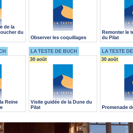
 de la
coucher du
Remonter le t
Observer les coquillages
du Pilat
CH
LA TESTE DE BUCH
LA TESTE D
30 août
30 août
la Reine
Visite guidée de la Dune du
ne
Pilat
Promenade de