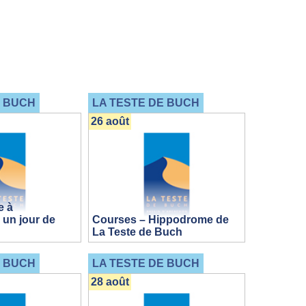
E BUCH
LA TESTE DE BUCH
26 août
e à
 un jour de
Courses – Hippodrome de
La Teste de Buch
E BUCH
LA TESTE DE BUCH
28 août