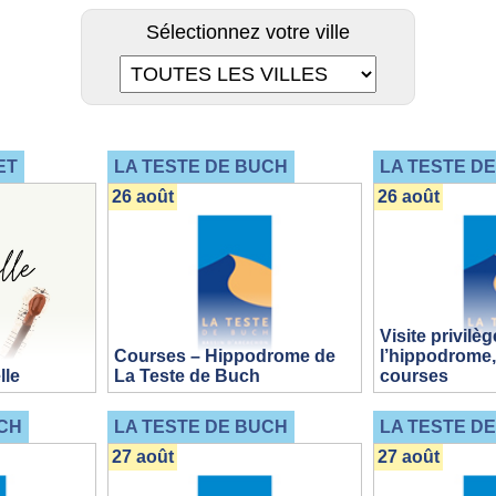
Sélectionnez votre ville
ET
LA TESTE DE BUCH
LA TESTE D
26 août
26 août
Visite privilèg
Courses – Hippodrome de
l’hippodrome,
lle
La Teste de Buch
courses
CH
LA TESTE DE BUCH
LA TESTE D
27 août
27 août