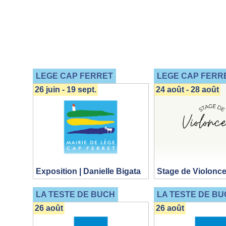
LEGE CAP FERRET
LEGE CAP FERR
26 juin - 19 sept.
24 août - 28 août
Exposition | Danielle Bigata
Stage de Violonce
LA TESTE DE BUCH
LA TESTE DE BU
26 août
26 août