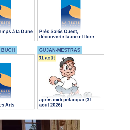
emps à la Dune
Prés Salés Ouest,
découverte faune et flore
E BUCH
GUJAN-MESTRAS
31 août
après midi pétanque (31
s Arts
aout 2026)