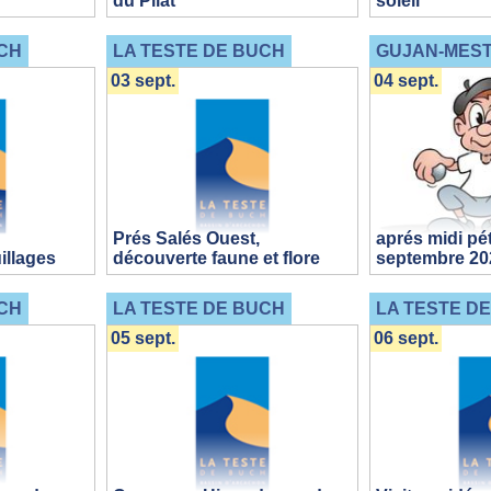
du Pilat
soleil
CH
LA TESTE DE BUCH
GUJAN-MES
03 sept.
04 sept.
Prés Salés Ouest,
aprés midi pé
illages
découverte faune et flore
septembre 20
CH
LA TESTE DE BUCH
LA TESTE D
05 sept.
06 sept.