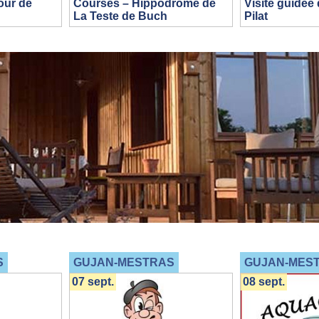
our de
Courses – Hippodrome de
Visite guidée
La Teste de Buch
Pilat
S
GUJAN-MESTRAS
GUJAN-MES
07 sept.
08 sept.