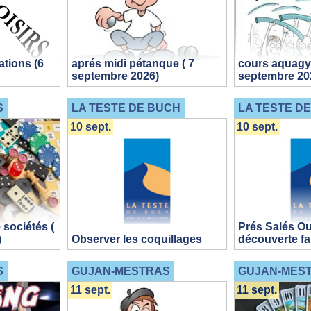
ations (6
aprés midi pétanque ( 7
cours aquagy
septembre 2026)
septembre 20
S
LA TESTE DE BUCH
LA TESTE D
10 sept.
10 sept.
 sociétés (
Prés Salés Ou
)
Observer les coquillages
découverte fa
S
GUJAN-MESTRAS
GUJAN-MES
11 sept.
11 sept.