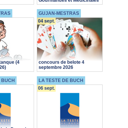
Gourmandes et Médicinales
TRAS
GUJAN-MESTRAS
04 sept.
tanque (4
concours de belote 4
26)
septembre 2026
E BUCH
LA TESTE DE BUCH
06 sept.