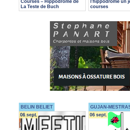
Courses – Hippodrome de
l’hippodrome un j
La Teste de Buch
courses
BELIN BELIET
GUJAN-MESTRA
06 sept.
06 sept.