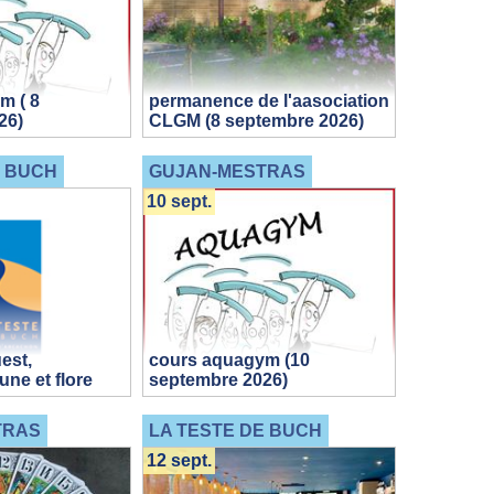
m ( 8
permanence de l'aasociation
26)
CLGM (8 septembre 2026)
E BUCH
GUJAN-MESTRAS
10 sept.
est,
cours aquagym (10
une et flore
septembre 2026)
TRAS
LA TESTE DE BUCH
12 sept.