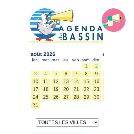
août 2026
sept. 2026
lun.
mar.
mer.
jeu.
ven.
sam.
dim.
lun.
mar.
mer.
1
2
1
2
3
4
5
6
7
8
9
7
8
9
10
11
12
13
14
15
16
14
15
16
17
18
19
20
21
22
23
21
22
23
24
25
26
27
28
29
30
28
29
30
31