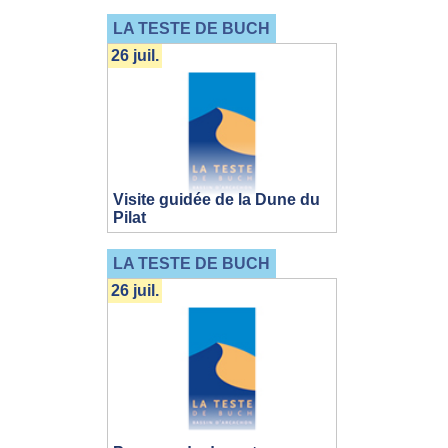
LA TESTE DE BUCH
26 juil.
Visite guidée de la Dune du
Pilat
LA TESTE DE BUCH
26 juil.