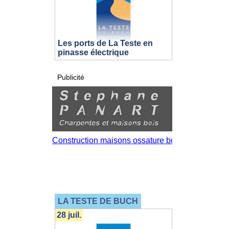
Les ports de La Teste en
pinasse électrique
Publicité
LA TESTE DE BUCH
28 juil.