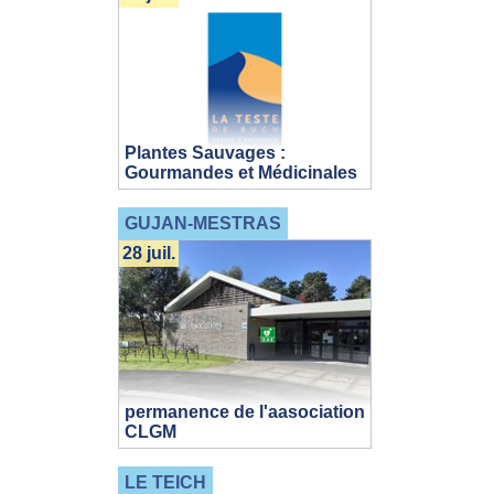
Plantes Sauvages :
Gourmandes et Médicinales
GUJAN-MESTRAS
28 juil.
permanence de l'aasociation
CLGM
LE TEICH