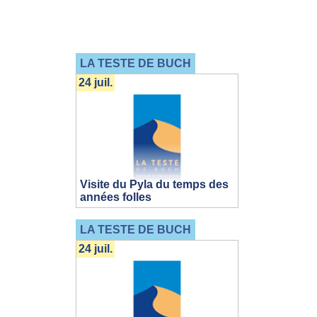
LA TESTE DE BUCH
24 juil.
Visite du Pyla du temps des
années folles
LA TESTE DE BUCH
24 juil.