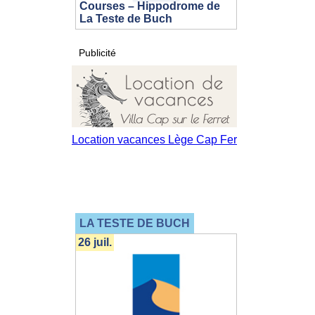
Courses – Hippodrome de
La Teste de Buch
Publicité
LA TESTE DE BUCH
26 juil.