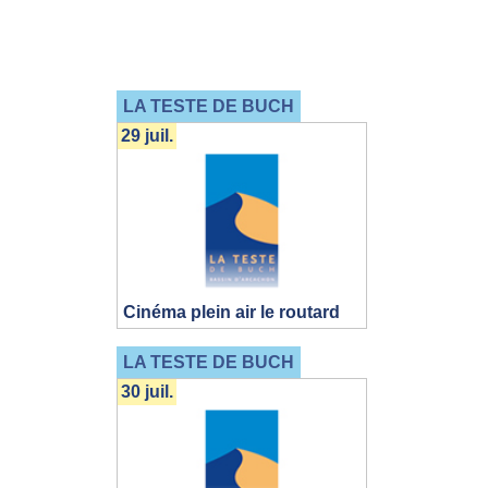
LA TESTE DE BUCH
29 juil.
Cinéma plein air le routard
LA TESTE DE BUCH
30 juil.