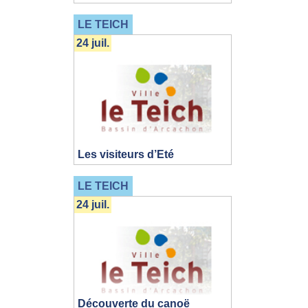
LE TEICH
24 juil.
Les visiteurs d’Eté
LE TEICH
24 juil.
Découverte du canoë