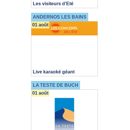
Les visiteurs d’Eté
ANDERNOS LES BAINS
01 août
Live karaoké géant
LA TESTE DE BUCH
01 août