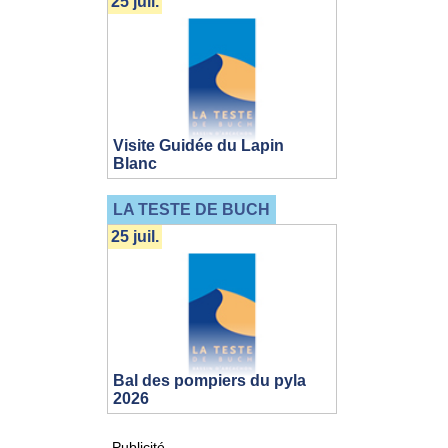
25 juil.
Visite Guidée du Lapin
Blanc
LA TESTE DE BUCH
25 juil.
Bal des pompiers du pyla
2026
Publicité