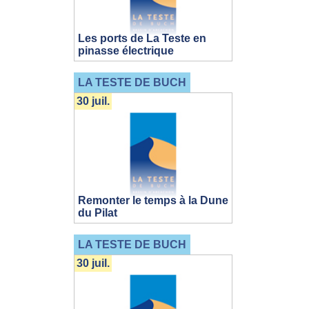
Les ports de La Teste en
pinasse électrique
LA TESTE DE BUCH
30 juil.
Remonter le temps à la Dune
du Pilat
LA TESTE DE BUCH
30 juil.