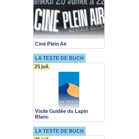
Ciné Plein Air
LA TESTE DE BUCH
25 juil.
Visite Guidée du Lapin
Blanc
LA TESTE DE BUCH