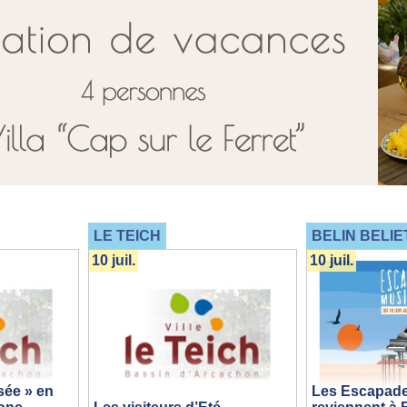
LE TEICH
BELIN BELIE
10 juil.
10 juil.
sée » en
Les Escapade