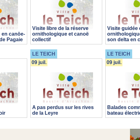
Visite libre de la réserve
Visite guidée 
 en canöe-
ornithologique et canoë
ornithologique
de Pagaie
collectif
son delta en c
LE TEICH
LE TEICH
09 juil.
09 juil.
A pas perdus sur les rives
Balades com
oir
de la Leyre
bateau électr