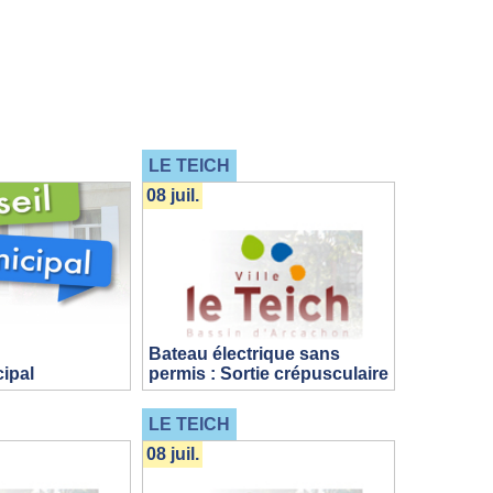
LE TEICH
08 juil.
Bateau électrique sans
ipal
permis : Sortie crépusculaire
LE TEICH
08 juil.