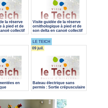
de la réserve
Visite guidée de la réserve
 à pied et de
ornithologique à pied et de
anoë collectif
son delta en canoë collectif
LE TEICH
09 juil.
mentées en
Bateau électrique sans
ique
permis : Sortie crépusculaire