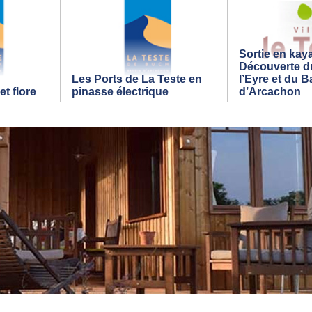
Sortie en kay
Découverte du
Les Ports de La Teste en
l’Eyre et du B
t flore
pinasse électrique
d’Arcachon