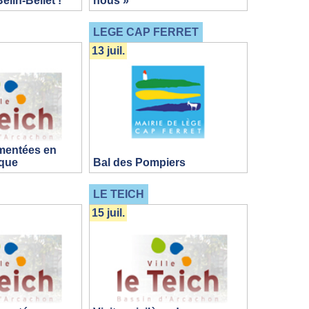
elin-Beliet !
nous »
LEGE CAP FERRET
13 juil.
mentées en
ique
Bal des Pompiers
LE TEICH
15 juil.