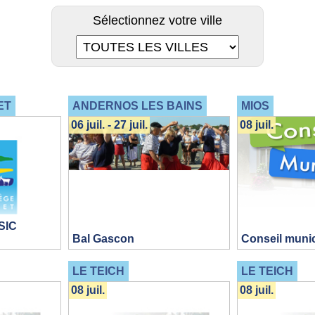
Sélectionnez votre ville
ET
ANDERNOS LES BAINS
MIOS
06 juil. - 27 juil.
08 juil.
SIC
Bal Gascon
Conseil munic
LE TEICH
LE TEICH
08 juil.
08 juil.