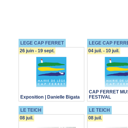
LEGE CAP FERRET
LEGE CAP FERR
26 juin - 19 sept.
04 juil. - 10 juil.
CAP FERRET MU
Exposition | Danielle Bigata
FESTIVAL
LE TEICH
LE TEICH
08 juil.
08 juil.