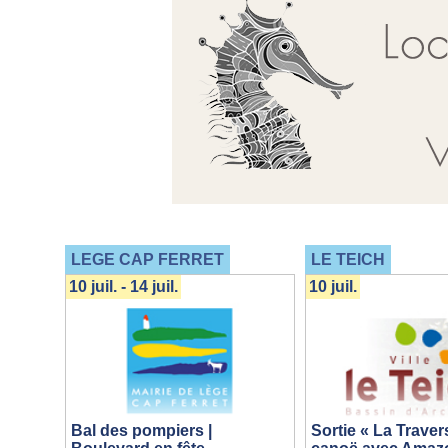
LEGE CAP FERRET
LE TEICH
10 juil. - 14 juil.
10 juil.
Bal des pompiers |
Sortie « La Traver