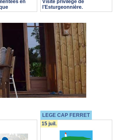
mentées en
Visite privilège de
ique
l’Esturgeonnière.
LEGE CAP FERRET
15 juil.