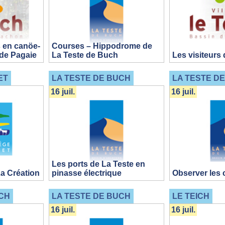
 en canöe-
Courses – Hippodrome de
de Pagaie
La Teste de Buch
Les visiteurs 
ET
LA TESTE DE BUCH
LA TESTE D
16 juil.
16 juil.
Les ports de La Teste en
La Création
pinasse électrique
Observer les 
CH
LA TESTE DE BUCH
LE TEICH
16 juil.
16 juil.