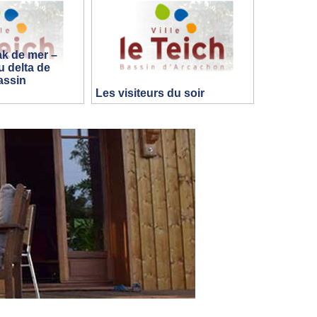
ak de mer –
 delta de
assin
Les visiteurs du soir