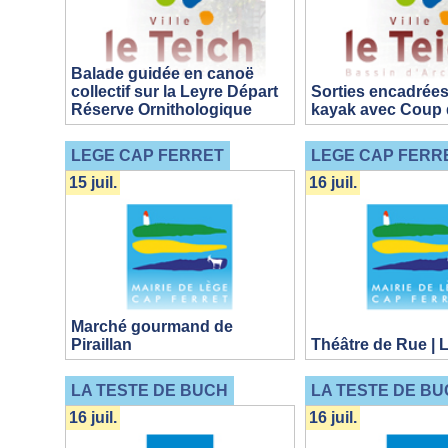
Balade guidée en canoë
collectif sur la Leyre Départ
Sorties encadrées
Réserve Ornithologique
kayak avec Coup 
LEGE CAP FERRET
LEGE CAP FERR
15 juil.
16 juil.
Marché gourmand de
Piraillan
Théâtre de Rue | 
LA TESTE DE BUCH
LA TESTE DE BU
16 juil.
16 juil.