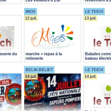
one
Les visiteurs d’Eté
reviennent à B
MIOS
LE TEICH
12 juil.
13 juil.
isserie du
marche + repas à la
Balades com
rotisserie
bateau électr
BELIN BELIET
LE TEICH
14 juil.
14 juil.