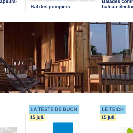
sapeurs-
Balades com
Bal des pompiers
bateau électr
LA TESTE DE BUCH
LE TEICH
15 juil.
15 juil.