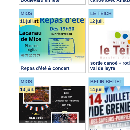
Boulevard en fête
canoë avec Amaz
MIOS
LE TEICH
11 juil.
12 juil.
sortie canoé + rot
Repas d’été & concert
val de leyre
MIOS
BELIN BELIET
13 juil.
14 juil.