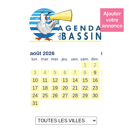
août 2026
sept. 2026
lun.
mar.
mer.
jeu.
ven.
sam.
dim.
lun.
mar.
mer.
1
2
1
2
3
4
5
6
7
8
9
7
8
9
10
11
12
13
14
15
16
14
15
16
17
18
19
20
21
22
23
21
22
23
24
25
26
27
28
29
30
28
29
30
31