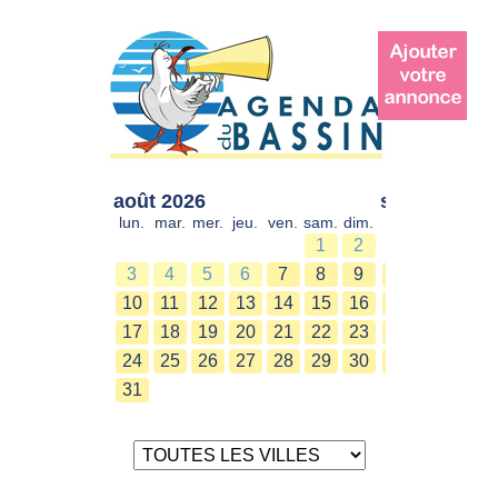
août 2026
sept. 2026
lun.
mar.
mer.
jeu.
ven.
sam.
dim.
lun.
mar.
mer.
1
2
1
2
3
4
5
6
7
8
9
7
8
9
10
11
12
13
14
15
16
14
15
16
17
18
19
20
21
22
23
21
22
23
24
25
26
27
28
29
30
28
29
30
31