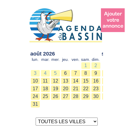
août 2026
sept. 2026
lun.
mar.
mer.
jeu.
ven.
sam.
dim.
lun.
mar.
mer.
1
2
1
2
3
4
5
6
7
8
9
7
8
9
10
11
12
13
14
15
16
14
15
16
17
18
19
20
21
22
23
21
22
23
24
25
26
27
28
29
30
28
29
30
31