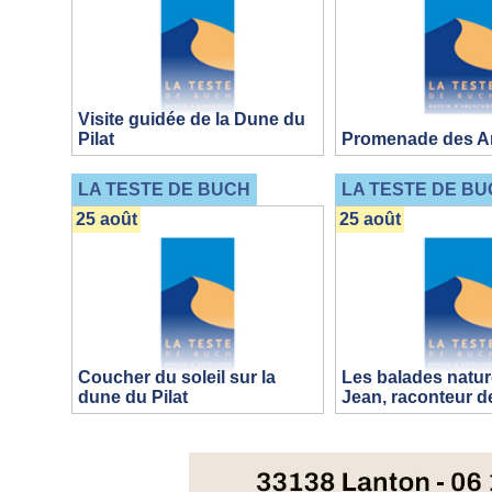
Visite guidée de la Dune du
Pilat
Promenade des A
LA TESTE DE BUCH
LA TESTE DE BU
25 août
25 août
Coucher du soleil sur la
Les balades natur
dune du Pilat
Jean, raconteur d