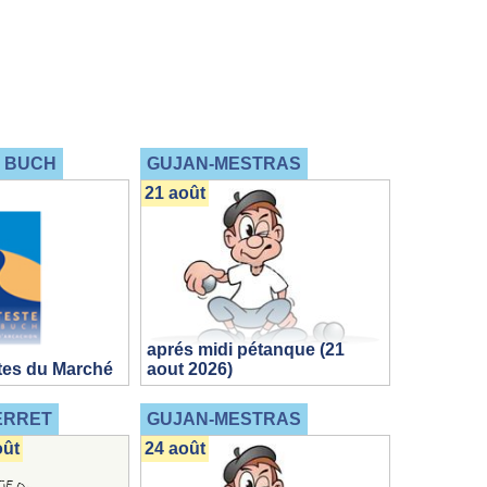
E BUCH
GUJAN-MESTRAS
21 août
aprés midi pétanque (21
tes du Marché
aout 2026)
ERRET
GUJAN-MESTRAS
oût
24 août