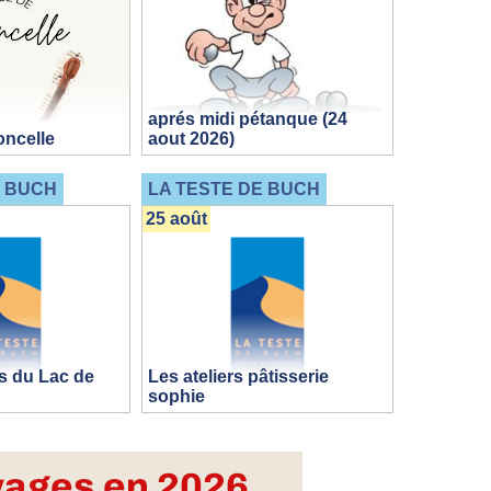
aprés midi pétanque (24
oncelle
aout 2026)
E BUCH
LA TESTE DE BUCH
25 août
s du Lac de
Les ateliers pâtisserie
sophie