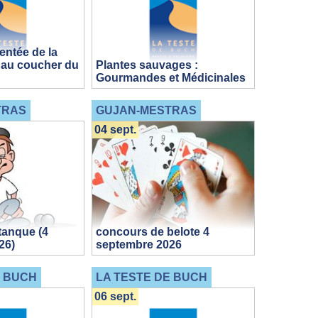
ntée de la
 au coucher du
Plantes sauvages :
Gourmandes et Médicinales
TRAS
GUJAN-MESTRAS
04 sept.
tanque (4
concours de belote 4
26)
septembre 2026
E BUCH
LA TESTE DE BUCH
06 sept.