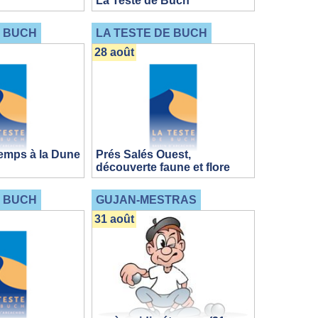
La Teste de Buch
E BUCH
LA TESTE DE BUCH
28 août
emps à la Dune
Prés Salés Ouest,
découverte faune et flore
E BUCH
GUJAN-MESTRAS
31 août