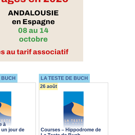
E BUCH
LA TESTE DE BUCH
26 août
e à
 un jour de
Courses – Hippodrome de