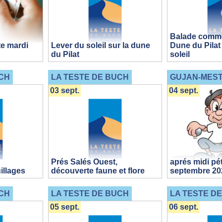
Balade comme
e mardi
Lever du soleil sur la dune
Dune du Pilat
du Pilat
soleil
CH
LA TESTE DE BUCH
GUJAN-MES
03 sept.
04 sept.
Prés Salés Ouest,
aprés midi pé
illages
découverte faune et flore
septembre 20
CH
LA TESTE DE BUCH
LA TESTE D
05 sept.
06 sept.