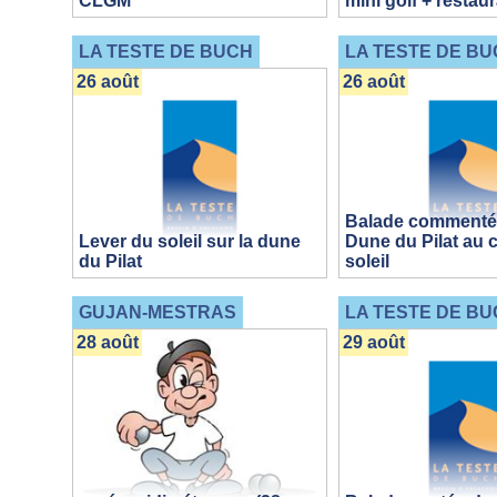
CLGM
mini golf + restau
LA TESTE DE BUCH
LA TESTE DE BU
26 août
26 août
Balade commentée
Lever du soleil sur la dune
Dune du Pilat au 
du Pilat
soleil
GUJAN-MESTRAS
LA TESTE DE BU
28 août
29 août