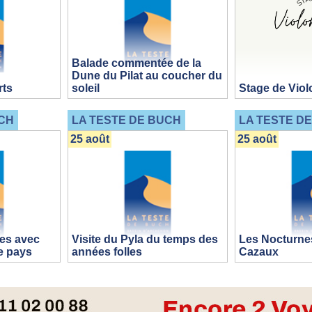
Balade commentée de la
Dune du Pilat au coucher du
rts
soleil
Stage de Viol
CH
LA TESTE DE BUCH
LA TESTE D
25 août
25 août
es avec
Visite du Pyla du temps des
Les Nocturne
e pays
années folles
Cazaux