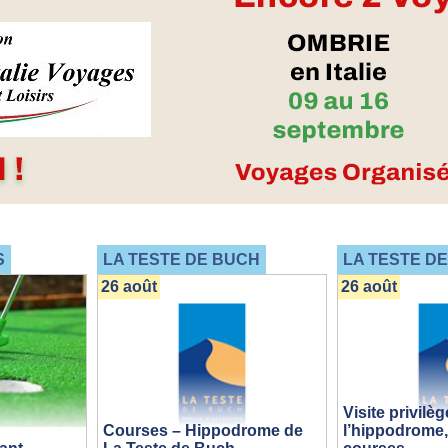
S
LA TESTE DE BUCH
LA TESTE D
26 août
26 août
Visite privilèg
Courses – Hippodrome de
l’hippodrome,