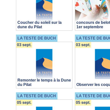
Coucher du soleil sur la
concours de belot
dune du Pilat
1er septembre
LA TESTE DE BUCH
LA TESTE DE BU
03 sept.
03 sept.
Remonter le temps à la Dune
du Pilat
Observer les coqu
LA TESTE DE BUCH
LA TESTE DE BU
05 sept.
05 sept.