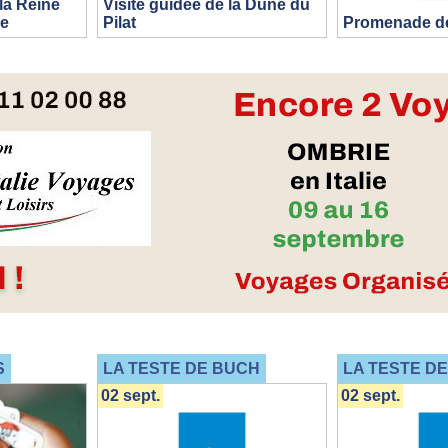
la Reine
Visite guidée de la Dune du
ne
Pilat
Promenade de
S
LA TESTE DE BUCH
LA TESTE D
02 sept.
02 sept.