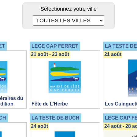
Sélectionnez votre ville
ET
LEGE CAP FERRET
LA TESTE D
21 août - 23 août
21 août
téraires du
édition
Fête de L’Herbe
Les Guinguet
CH
LA TESTE DE BUCH
LEGE CAP F
24 août
24 août - 28 a