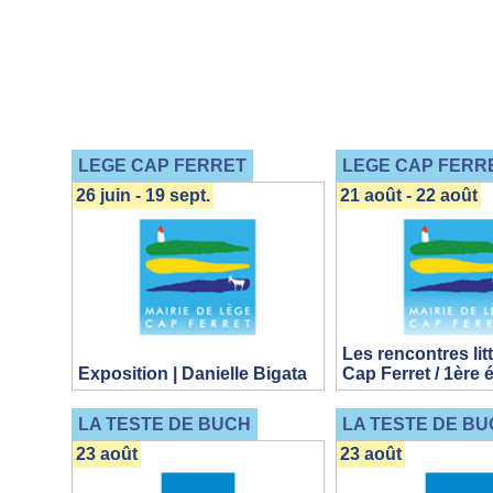
LEGE CAP FERRET
LEGE CAP FERR
26 juin - 19 sept.
21 août - 22 août
Les rencontres lit
Exposition | Danielle Bigata
Cap Ferret / 1ère 
LA TESTE DE BUCH
LA TESTE DE BU
23 août
23 août