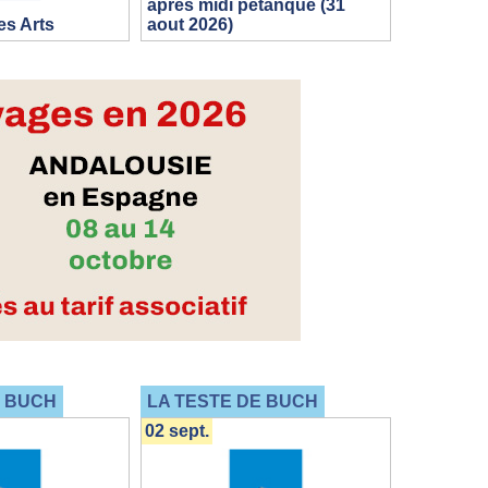
après midi pétanque (31
s Arts
aout 2026)
E BUCH
LA TESTE DE BUCH
02 sept.