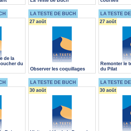
rant
La Teste de Buch
courses
CH
LA TESTE DE BUCH
LA TESTE D
27 août
27 août
 de la
coucher du
Remonter le t
Observer les coquillages
du Pilat
CH
LA TESTE DE BUCH
LA TESTE D
30 août
30 août