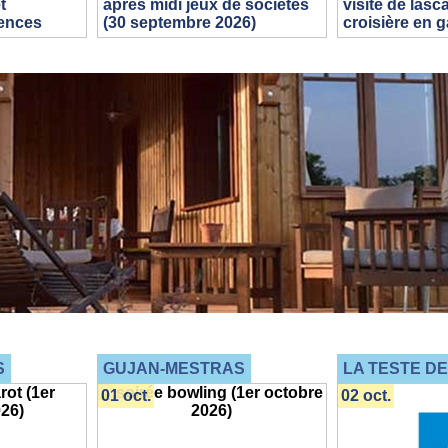
t
aprés midi jeux de sociétés
visite de lasc
dences
(30 septembre 2026)
croisière en 
S
GUJAN-MESTRAS
LA TESTE D
01 oct.
02 oct.