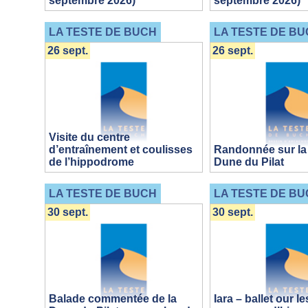
septembre 2026)
septembre 2026)
LA TESTE DE BUCH
LA TESTE DE BU
26 sept.
26 sept.
Visite du centre
d’entraînement et coulisses
Randonnée sur la 
de l’hippodrome
Dune du Pilat
LA TESTE DE BUCH
LA TESTE DE BU
30 sept.
30 sept.
Balade commentée de la
Iara – ballet our le