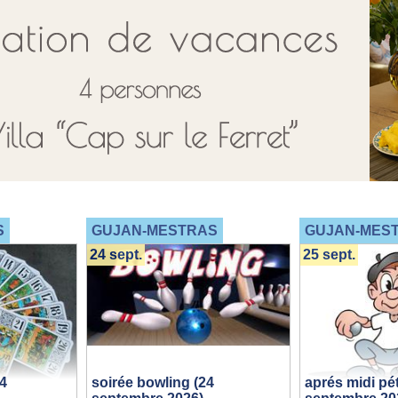
S
GUJAN-MESTRAS
GUJAN-MES
24 sept.
25 sept.
24
soirée bowling (24
aprés midi pé