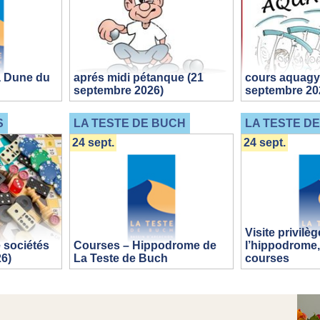
la Dune du
aprés midi pétanque (21
cours aquagy
septembre 2026)
septembre 20
S
LA TESTE DE BUCH
LA TESTE D
24 sept.
24 sept.
Visite privilèg
 sociétés
Courses – Hippodrome de
l’hippodrome,
6)
La Teste de Buch
courses