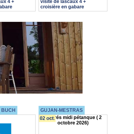
aux 4 +
visite de lascaux 4 +
gabare
croisière en gabare
E BUCH
GUJAN-MESTRAS
02 oct.