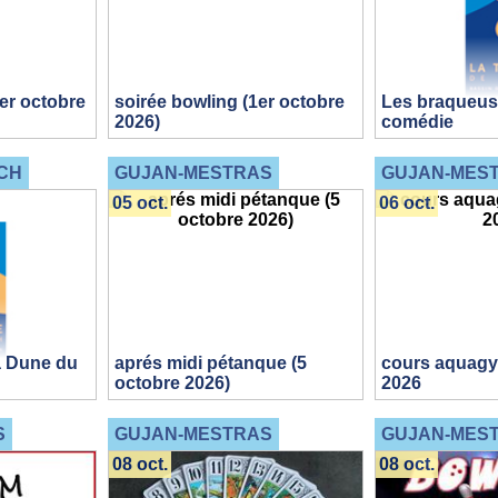
1er octobre
soirée bowling (1er octobre
Les braqueuse
2026)
comédie
CH
GUJAN-MESTRAS
GUJAN-MES
05 oct.
06 oct.
la Dune du
aprés midi pétanque (5
cours aquagy
octobre 2026)
2026
S
GUJAN-MESTRAS
GUJAN-MES
08 oct.
08 oct.