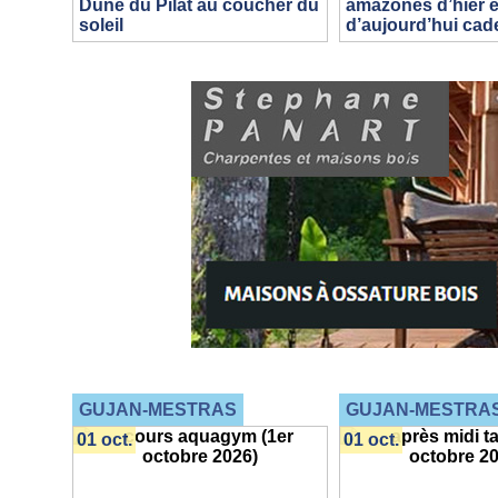
Dune du Pilat au coucher du
amazones d’hier e
soleil
d’aujourd’hui ca
GUJAN-MESTRAS
GUJAN-MESTRA
01 oct.
01 oct.