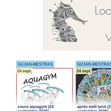
GUJAN-MESTRAS
GUJAN-MESTRA
24 sept.
24 sept.
cours aquagym (24
après midi tarot (