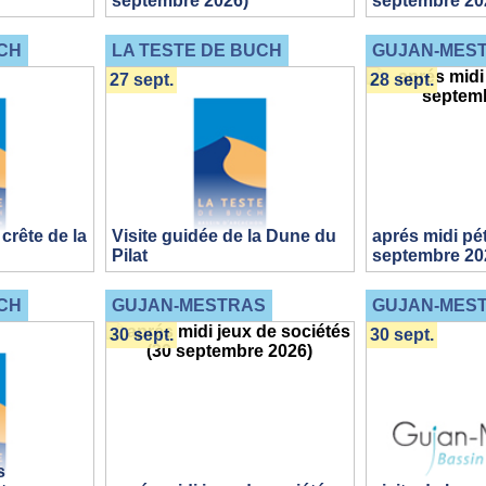
septembre 2026)
septembre 20
CH
LA TESTE DE BUCH
GUJAN-MES
27 sept.
28 sept.
crête de la
Visite guidée de la Dune du
aprés midi pé
Pilat
septembre 20
CH
GUJAN-MESTRAS
GUJAN-MES
30 sept.
30 sept.
s