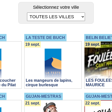
Sélectionnez votre ville
CH
LA TESTE DE BUCH
BELIN BELIE
19 sept.
19 sept.
 coucher
Les mangeurs de lapins,
LES FOULEES
 du Pilat
cirque burlesque
MAURICE
CH
GUJAN-MESTRAS
GUJAN-MES
21 sept.
22 sept.