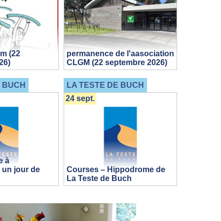
m (22
permanence de l'aasociation
26)
CLGM (22 septembre 2026)
E BUCH
LA TESTE DE BUCH
24 sept.
e à
 un jour de
Courses – Hippodrome de
La Teste de Buch