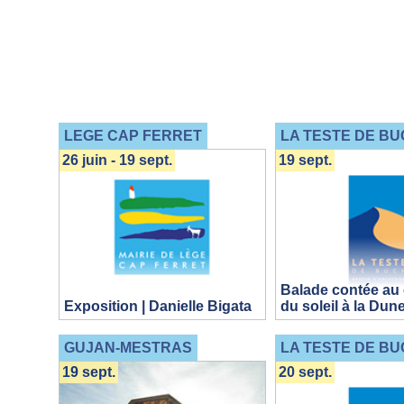
LEGE CAP FERRET
LA TESTE DE BU
26 juin - 19 sept.
19 sept.
Balade contée au
Exposition | Danielle Bigata
du soleil à la Dune
GUJAN-MESTRAS
LA TESTE DE BU
19 sept.
20 sept.