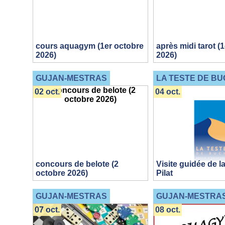
cours aquagym (1er octobre
après midi tarot (
2026)
2026)
GUJAN-MESTRAS
LA TESTE DE BU
02 oct.
04 oct.
concours de belote (2
Visite guidée de 
octobre 2026)
Pilat
GUJAN-MESTRAS
GUJAN-MESTRA
07 oct.
08 oct.