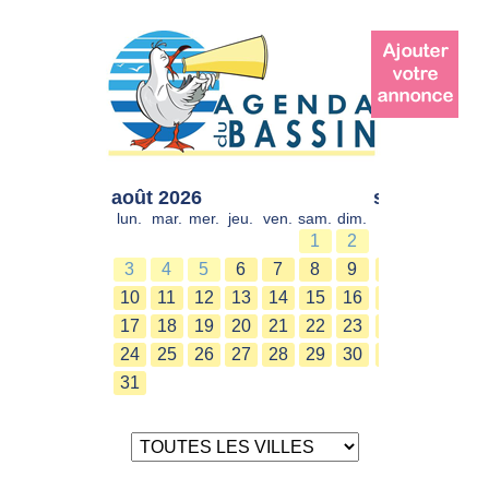
août 2026
sept. 2026
lun.
mar.
mer.
jeu.
ven.
sam.
dim.
lun.
mar.
mer.
1
2
1
2
3
4
5
6
7
8
9
7
8
9
10
11
12
13
14
15
16
14
15
16
17
18
19
20
21
22
23
21
22
23
24
25
26
27
28
29
30
28
29
30
31