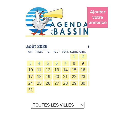
août 2026
sept. 2026
lun.
mar.
mer.
jeu.
ven.
sam.
dim.
lun.
mar.
mer.
1
2
1
2
3
4
5
6
7
8
9
7
8
9
10
11
12
13
14
15
16
14
15
16
17
18
19
20
21
22
23
21
22
23
24
25
26
27
28
29
30
28
29
30
31