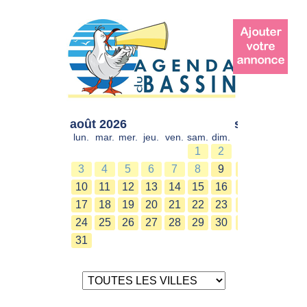
août 2026
sept. 2026
lun.
mar.
mer.
jeu.
ven.
sam.
dim.
lun.
mar.
mer.
1
2
1
2
3
4
5
6
7
8
9
7
8
9
10
11
12
13
14
15
16
14
15
16
17
18
19
20
21
22
23
21
22
23
24
25
26
27
28
29
30
28
29
30
31