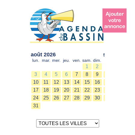
août 2026
sept. 2026
lun.
mar.
mer.
jeu.
ven.
sam.
dim.
lun.
mar.
mer.
1
2
1
2
3
4
5
6
7
8
9
7
8
9
10
11
12
13
14
15
16
14
15
16
17
18
19
20
21
22
23
21
22
23
24
25
26
27
28
29
30
28
29
30
31