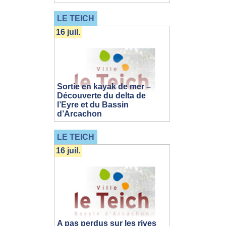
LE TEICH
16 juil.
Sortie en kayak de mer –
Découverte du delta de
l’Eyre et du Bassin
d’Arcachon
LE TEICH
16 juil.
A pas perdus sur les rives