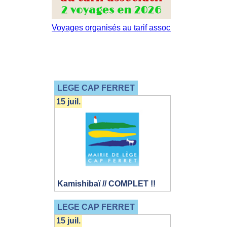
LEGE CAP FERRET
15 juil.
Kamishibaï // COMPLET !!
LEGE CAP FERRET
15 juil.