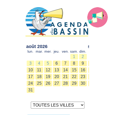
août 2026
sept. 2026
lun.
mar.
mer.
jeu.
ven.
sam.
dim.
lun.
mar.
mer.
1
2
1
2
3
4
5
6
7
8
9
7
8
9
10
11
12
13
14
15
16
14
15
16
17
18
19
20
21
22
23
21
22
23
24
25
26
27
28
29
30
28
29
30
31