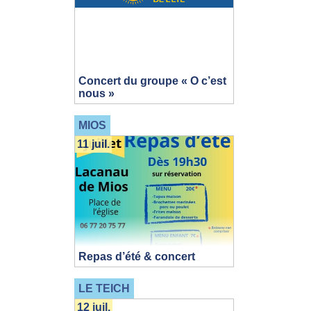
Concert du groupe « O c’est
nous »
MIOS
11 juil.
Repas d’été & concert
LE TEICH
12 juil.