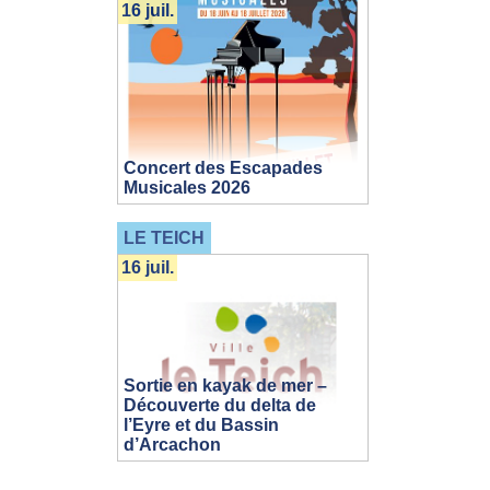
16 juil.
Concert des Escapades
Musicales 2026
LE TEICH
16 juil.
Sortie en kayak de mer –
Découverte du delta de
l’Eyre et du Bassin
d’Arcachon