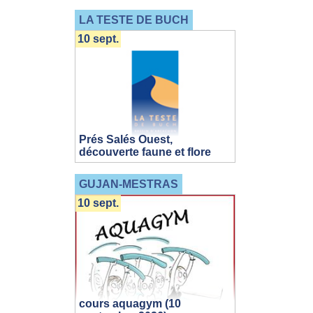
LA TESTE DE BUCH
10 sept.
Prés Salés Ouest,
découverte faune et flore
GUJAN-MESTRAS
10 sept.
cours aquagym (10