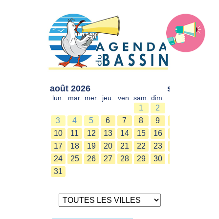
août 2026
sept. 2026
lun.
mar.
mer.
jeu.
ven.
sam.
dim.
lun.
mar.
mer.
1
2
1
2
3
4
5
6
7
8
9
7
8
9
10
11
12
13
14
15
16
14
15
16
17
18
19
20
21
22
23
21
22
23
24
25
26
27
28
29
30
28
29
30
31