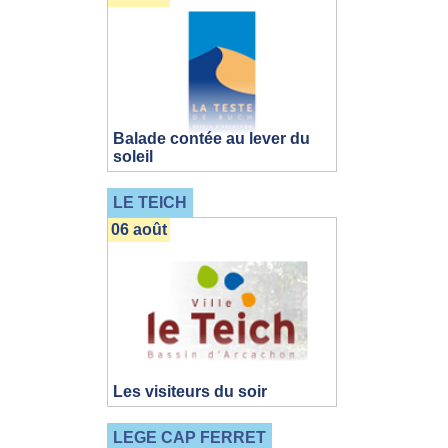
Balade contée au lever du
soleil
LE TEICH
06 août
Les visiteurs du soir
LEGE CAP FERRET