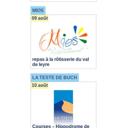
MIOS
09 août
repas à la rôtisserie du val
de leyre
LA TESTE DE BUCH
10 août
Courses – Hippodrome de