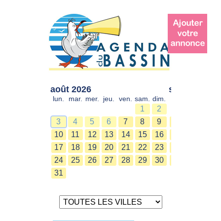
août 2026
sept. 2026
lun.
mar.
mer.
jeu.
ven.
sam.
dim.
lun.
mar.
mer.
1
2
1
2
3
4
5
6
7
8
9
7
8
9
10
11
12
13
14
15
16
14
15
16
17
18
19
20
21
22
23
21
22
23
24
25
26
27
28
29
30
28
29
30
31