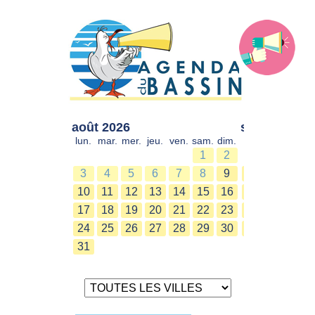
août 2026
sept. 2026
lun.
mar.
mer.
jeu.
ven.
sam.
dim.
lun.
mar.
mer.
1
2
1
2
3
4
5
6
7
8
9
7
8
9
10
11
12
13
14
15
16
14
15
16
17
18
19
20
21
22
23
21
22
23
24
25
26
27
28
29
30
28
29
30
31