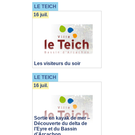
LE TEICH
16 juil.
Les visiteurs du soir
LE TEICH
16 juil.
Sortie en kayak de mer –
Découverte du delta de
l’Eyre et du Bassin
d’Arcachon