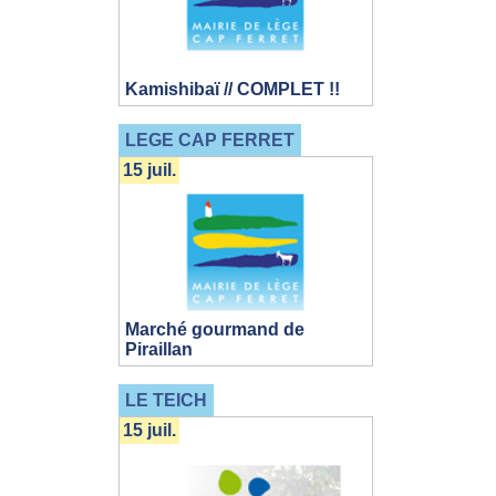
Kamishibaï // COMPLET !!
LEGE CAP FERRET
15 juil.
Marché gourmand de
Piraillan
LE TEICH
15 juil.