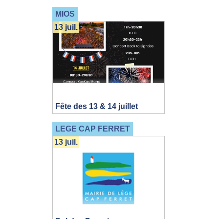
MIOS
13 juil.
Fête des 13 & 14 juillet
LEGE CAP FERRET
13 juil.