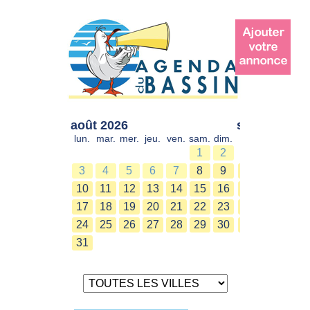
août 2026
sept. 2026
lun.
mar.
mer.
jeu.
ven.
sam.
dim.
lun.
mar.
mer.
1
2
1
2
3
4
5
6
7
8
9
7
8
9
10
11
12
13
14
15
16
14
15
16
17
18
19
20
21
22
23
21
22
23
24
25
26
27
28
29
30
28
29
30
31